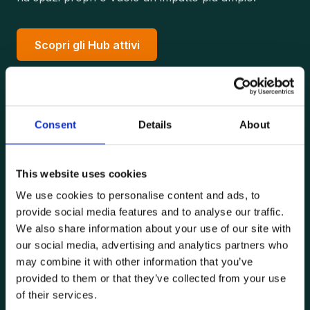
Scopri gli Hub attivi
Come funziona
Consent
Details
About
Modello:
adozione biennale rinnovabile. Lotto
nominale nella vigna.
This website uses cookies
Ingresso:
per le aziende, a partire da 10.000 €
We use cookies to personalise content and ads, to
l'anno. Un impegno contenuto, a misura di un
provide social media features and to analyse our traffic.
budget di comunicazione e responsabilità
We also share information about your use of our site with
sociale.
our social media, advertising and analytics partners who
may combine it with other information that you’ve
Dati:
dashboard e report ESG dedicati, stessi
provided to them or that they’ve collected from your use
standard della Vigna Corporate.
of their services.