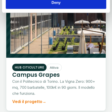
nostre vigne stanno già crescendo.
Deny
HUB CITICULTURE
Attiva
Campus Grapes
Con il Politecnico di Torino. La Vigna Zero: 900+
mq, 700 barbatelle, 100k€ in 90 giorni. Il modello
che funziona.
Vedi il progetto
→