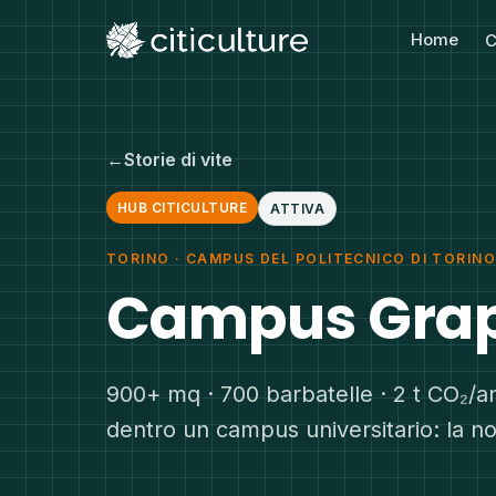
Home
C
←
Storie di vite
HUB CITICULTURE
ATTIVA
TORINO · CAMPUS DEL POLITECNICO DI TORIN
Campus Gra
900+ mq · 700 barbatelle · 2 t CO₂/a
dentro un campus universitario: la no