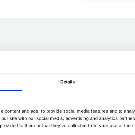
mpatto
00
2
t
Details
elle piantate
CO₂/anno
e content and ads, to provide social media features and to analy
6
9.0
/10
 our site with our social media, advertising and analytics partn
 provided to them or that they’ve collected from your use of their
bientali in tempo reale (IoT)
NPS dipendenti · manager 8.6/