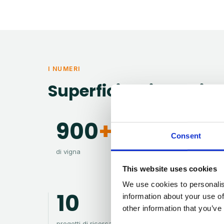
I NUMERI
Superficie, piante, i
900
+ mq
7
Consent
di vigna
barbat
This website uses cookies
We use cookies to personalis
10
1
information about your use of
other information that you’ve
progetti di ricerca avviati
KPI am