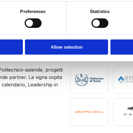
Preferences
Statistics
I PARTNER
Allow selection
Chi rende possib
Politecnico-aziende, progetti
ende partner. La vigna ospita
a calendario, Leadership in