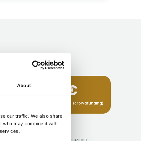
100
K€
About
raccolti in 90 giorni (crowdfunding)
se our traffic. We also share
GRI · SASB
ers who may combine it with
ESRS · SDGs
 services.
standard di rendicontazione
10